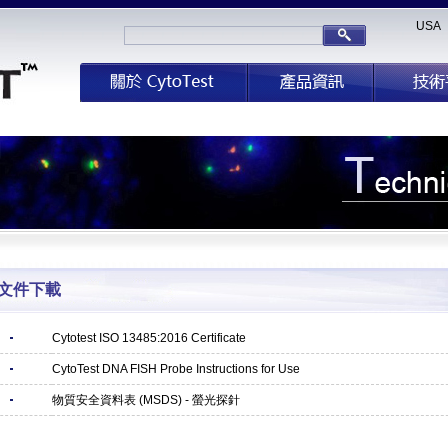
USA
文件下載
Cytotest ISO 13485:2016 Certificate
CytoTest DNA FISH Probe Instructions for Use
物質安全資料表 (MSDS) - 螢光探針